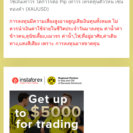
ใช้เงินเท่าไร ได้กำไรต่อ Pip เท่าไร เทรดหุ้นตัวไหน เช่น
ทองคำ (XAUUSD)
การลงทุนมีความเสี่ยงสูงอาจสูญเสียเงินทุนทั้งหมด ไม่
ควรนำเงินค่าใช้จ่ายในชีวิตประจำวันมาลงทุน ค่าน้ำค่า
ข้าวคน,สุนัขเลี้ยง,แมวจร ค่าน้ำ,ไฟ,ที่อยู่อาศัย,ค่าเดิน
ทาง,แสงสีเสียง เพราะ การลงทุนอาจขาดทุน