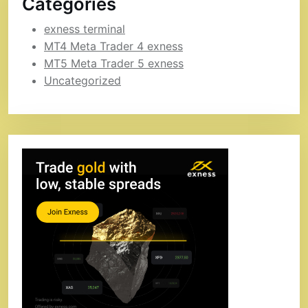
Categories
exness terminal
MT4 Meta Trader 4 exness
MT5 Meta Trader 5 exness
Uncategorized