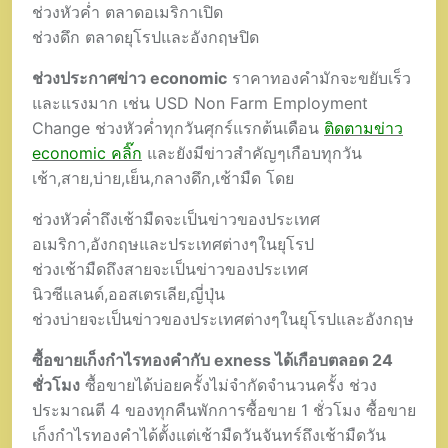
ช่วงหัวค่ำ ตลาดอเมริกาเปิด
ช่วงดึก ตลาดยุโรปและอังกฤษปิด
ช่วงประกาศข่าว economic
ราคาทองคำมักจะขยับเร็ว
และแรงมาก เช่น USD Non Farm Employment
Change ช่วงหัวค่ำทุกวันศุกร์แรกต้นเดือน
ติดตามข่าว
economic คลิ๊ก
และยังมีข่าวสำคัญๆเกือบทุกวัน
เช้า,สาย,บ่าย,เย็น,กลางดึก,เช้ามืด โดย
ช่วงหัวค่ำถึงเช้ามืดจะเป็นข่าวของประเทศ
อเมริกา,อังกฤษและประเทศต่างๆในยุโรป
ช่วงเช้ามืดถึงสายจะเป็นข่าวของประเทศ
นิวซีแลนด์,ออสเตรเลีย,ญี่ปุ่น
ช่วงบ่ายจะเป็นข่าวของประเทศต่างๆในยุโรปและอังกฤษ
ซื้อขายเก็งกำไรทองคำกับ exness ได้เกือบตลอด 24
ชั่วโมง
ซื้อขายได้บ่อยครั้งไม่จำกัดจำนวนครั้ง ช่วง
ประมาณตี 4 ของทุกคืนพักการซื้อขาย 1 ชั่วโมง ซื้อขาย
เก็งกำไรทองคำได้ตั้งแต่เช้ามืดวันจันทร์ถึงเช้ามืดวัน