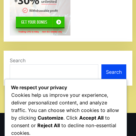
Search
Search
We respect your privacy
Cookies help us improve your experience,
deliver personalized content, and analyze
traffic. You can choose which cookies to allow
by clicking
Customize
. Click
Accept All
to
consent or
Reject All
to decline non-essential
วิธี Buy limit และ Sell Limit ทองคำบนแอปเล่นหุ้น MT5
cookies.
วิธี Buy stop และ Sell Stop ทองคำบนแอปเล่นหุ้น MT5