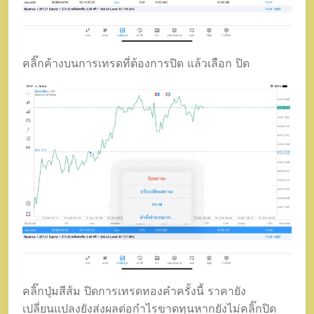
คลิ๊กค้างบนการเทรดที่ต้องการปิด แล้วเลือก ปิด
คลิ๊กปุ่มสีส้ม ปิดการเทรดทองคำครั้งนี้ ราคายัง
เปลี่ยนแปลงยังส่งผลต่อกำไรขาดทุนหากยังไม่คลิ๊กปิด