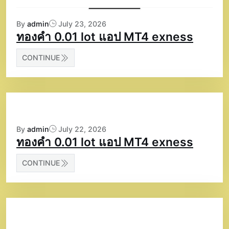
By
admin
July 23, 2026
ทองคำ 0.01 lot แอป MT4 exness
CONTINUE
By
admin
July 22, 2026
ทองคำ 0.01 lot แอป MT4 exness
CONTINUE