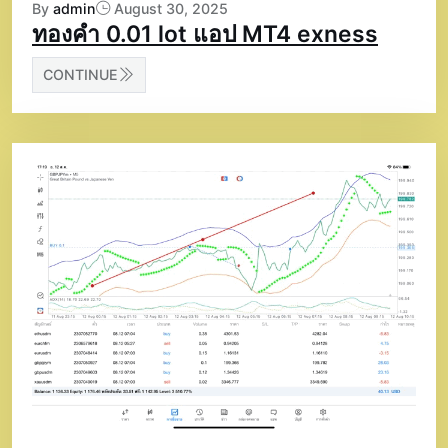
By
admin
August 30, 2025
ทองคำ 0.01 lot แอป MT4 exness
CONTINUE