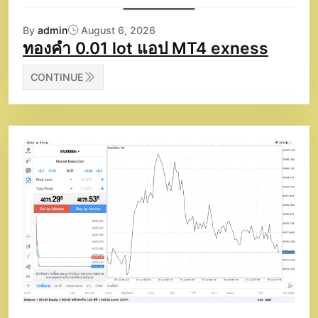
By
admin
August 6, 2026
ทองคำ 0.01 lot แอป MT4 exness
CONTINUE