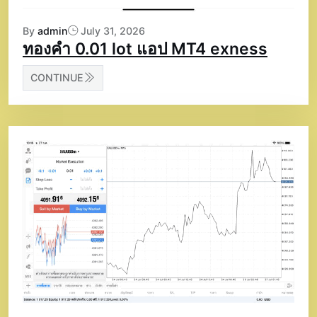
By
admin
July 31, 2026
ทองคำ 0.01 lot แอป MT4 exness
CONTINUE