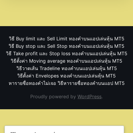
วิธี Buy limit และ Sell Limit ทองคำบนแอปเล่นหุ้น MT5
วิธี Buy stop และ Sell Stop ทองคำบนแอปเล่นหุ้น MT5
วิธี Take profit และ Stop loss ทองคำบนแอปเล่นหุ้น MT5
วิธีตั้งค่า Moving average ทองคำบนแอปเล่นหุ้น MT5
วิธีวาดเส้น Tradeline ทองคำบนแอปเล่นหุ้น MT5
วิธีตั้งค่า Envelopes ทองคำบนแอปเล่นหุ้น MT5
หารายชื่อทองคำไม่เจอ วิธีหารายชื่อทองคำบนแอป MT5
Proudly powered by
WordPress
.