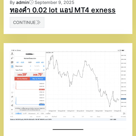
By
admin
September 9, 2025
ทองคำ 0.02 lot แอป MT4 exness
CONTINUE