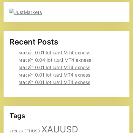
Recent Posts
ทองคำ 0.01 lot แอป MT4 exness
ทองคำ 0.04 lot แอป MT4 exness
ทองคำ 0.01 lot แอป MT4 exness
ทองคำ 0.01 lot แอป MT4 exness
ทองคำ 0.01 lot แอป MT4 exness
Tags
XAUUSD
ETHUSD
BTCUSD