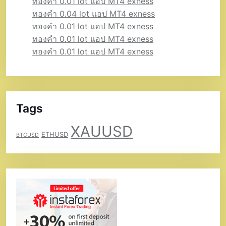
ทองคำ 0.01 lot แอป MT4 exness
ทองคำ 0.04 lot แอป MT4 exness
ทองคำ 0.01 lot แอป MT4 exness
ทองคำ 0.01 lot แอป MT4 exness
ทองคำ 0.01 lot แอป MT4 exness
Tags
XAUUSD
ETHUSD
BTCUSD