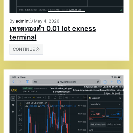
By
admin
May 4, 2026
เทรดทองคำ 0.01 lot exness
terminal
CONTINUE