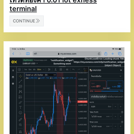
terminal
CONTINUE