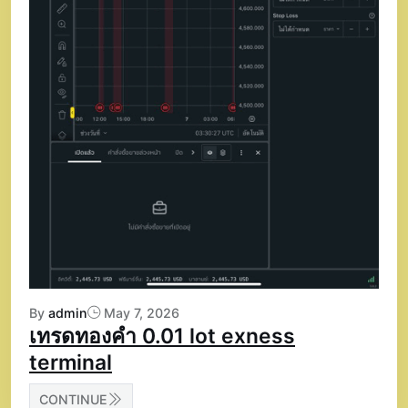
By
admin
May 7, 2026
เทรดทองคำ 0.01 lot exness
terminal
CONTINUE