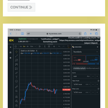
CONTINUE