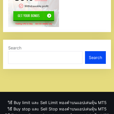
Search
Search
วิธี Buy limit และ Sell Limit ทองคำบนแอปเล่นหุ้น MT5
วิธี Buy stop และ Sell Stop ทองคำบนแอปเล่นหุ้น MT5