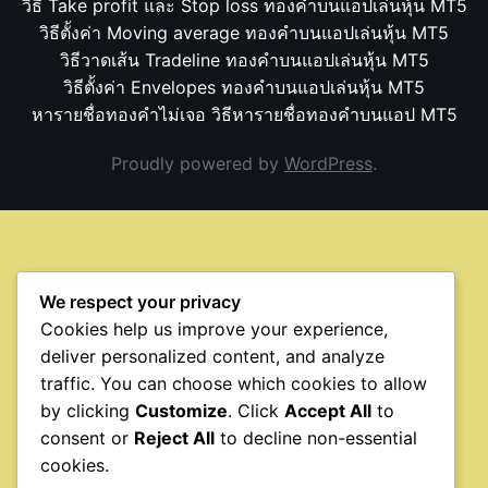
วิธี Take profit และ Stop loss ทองคำบนแอปเล่นหุ้น MT5
วิธีตั้งค่า Moving average ทองคำบนแอปเล่นหุ้น MT5
วิธีวาดเส้น Tradeline ทองคำบนแอปเล่นหุ้น MT5
วิธีตั้งค่า Envelopes ทองคำบนแอปเล่นหุ้น MT5
หารายชื่อทองคำไม่เจอ วิธีหารายชื่อทองคำบนแอป MT5
Proudly powered by
WordPress
.
We respect your privacy
Cookies help us improve your experience,
deliver personalized content, and analyze
traffic. You can choose which cookies to allow
by clicking
Customize
. Click
Accept All
to
consent or
Reject All
to decline non-essential
cookies.