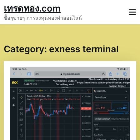
Skip
เทรดทอง.com
to
ซื้อๆขายๆ การลงทุนทองคำออนไลน์
content
Category:
exness terminal