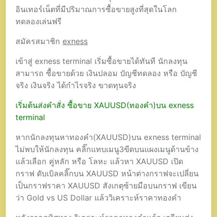
อินเทอร์เน็ตที่มีปริมาณการซื้อขายสูงที่สุดในโลก
ทดลองเล่นฟรี
สมัครสมาชิก
exness
เข้าสู่ exness terminal เริ่มซื้อขายได้ทันที นักลงทุน
สามารถ ซื้อขายด้วย เงินปลอม บัญชีทดลอง หรือ บัญชี
จริง เงินจริง ได้กำไรจริง ขาดทุนจริง
เริ่มต้นส่งคำสั่ง ซื้อขาย XAUUSD(ทองคำ)บน exness
terminal
หากนักลงทุนหาทองคำ(XAUUSD)บน exness terminal
ไม่พบให้นักลงทุน คลิ๊กแทบเมนู3ขีดบนแผงเมนูด้านข้าง
แล้วเลือก คู่หลัก หรือ โลหะ แล้วหา XAUUSD เปิด
กราฟ ดับเบิลคลิ๊กบน XAUUSD หน้าต่างกราฟจะเปลี่ยน
เป็นกราฟราคา XAUUSD สังเกตุซ้ายมือบนกราฟ เขียน
ว่า Gold vs US Dollar แล้ววิเคราะห์ราคาทองคำ