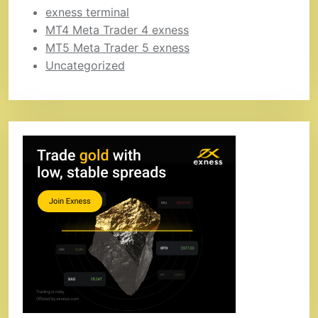
exness terminal
MT4 Meta Trader 4 exness
MT5 Meta Trader 5 exness
Uncategorized