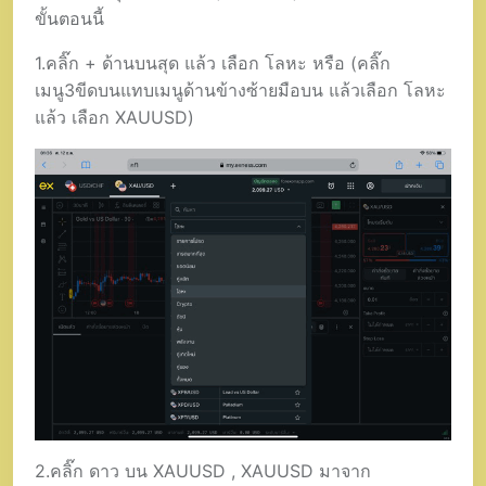
ขั้นตอนนี้
1.คลิ๊ก + ด้านบนสุด แล้ว เลือก โลหะ หรือ (คลิ๊ก
เมนู3ขีดบนแทบเมนูด้านข้างซ้ายมือบน แล้วเลือก โลหะ
แล้ว เลือก XAUUSD)
2.คลิ๊ก ดาว บน XAUUSD , XAUUSD มาจาก