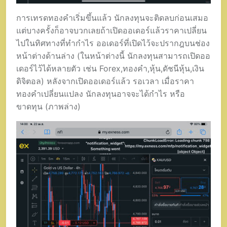
การเทรดทองคำเริ่มขึ้นแล้ว นักลงทุนจะติดลบก่อนเสมอ
แต่บางครั้งก็อาจบวกเลยถ้าเปิดออเดอร์แล้วราคาเปลี่ยน
ไปในทิศทางที่ทำกำไร ออเดอร์ที่เปิดไว้จะปรากฎบนช่อง
หน้าต่างด้านล่าง (ในหน้าต่างนี้ นักลงทุนสามารถเปิดออ
เดอร์ไว้ได้หลายตัว เช่น Forex,ทองคำ,หุ้น,ดัชนีหุ้น,เงิน
ดิจิตอล) หลังจากเปิดออเดอร์แล้ว รอเวลา เมื่อราคา
ทองคำเปลี่ยนแปลง นักลงทุนอาจจะได้กำไร หรือ
ขาดทุน (ภาพล่าง)