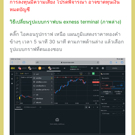
การลงทุนมีความเสี่ยง โปรดพิจารณา อาจขาดทุนเงิน
หมดบัญชี
วิธีเปลี่ยนรูปแบบกราฟบน exness terminal (ภาพล่าง)
คลิ๊ก ไอคอนรูปกราฟ เหนือ แผนภูมิแสดงราคาทองคำ
ข้างๆ เวลา 5 นาที 30 นาที ตามภาพด้านล่าง แล้วเลือก
รูปแบบกราฟที่ตนเองชอบ