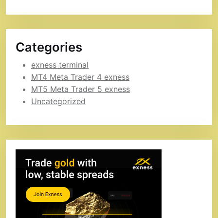
Categories
exness terminal
MT4 Meta Trader 4 exness
MT5 Meta Trader 5 exness
Uncategorized