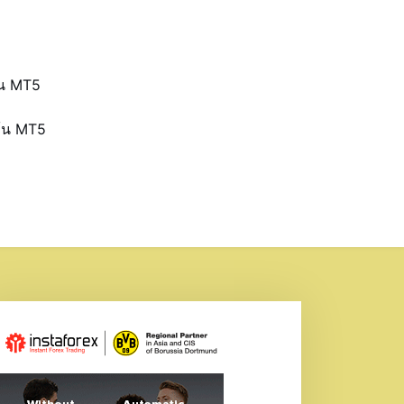
้น MT5
ุ้น MT5