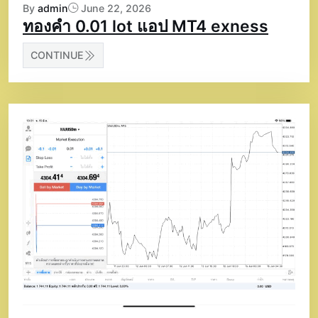
By
admin
June 22, 2026
ทองคำ 0.01 lot แอป MT4 exness
CONTINUE