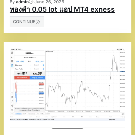
By
admin
June 26, 2026
ทองคำ 0.05 lot แอป MT4 exness
CONTINUE