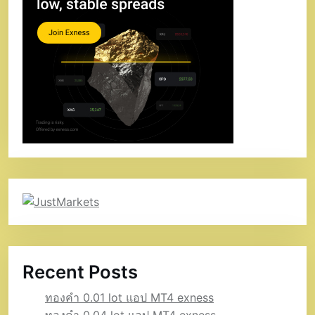
Recent Posts
ทองคำ 0.01 lot แอป MT4 exness