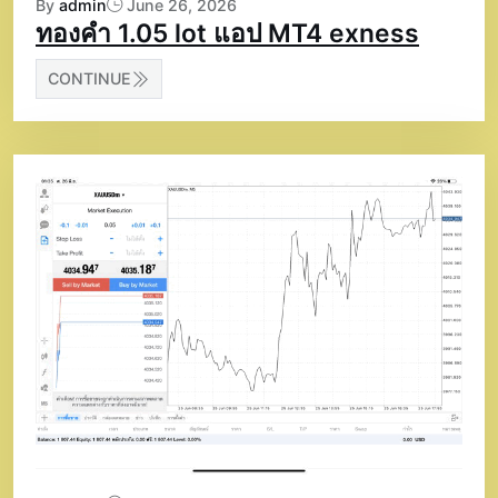
By
admin
June 26, 2026
ทองคำ 1.05 lot แอป MT4 exness
CONTINUE