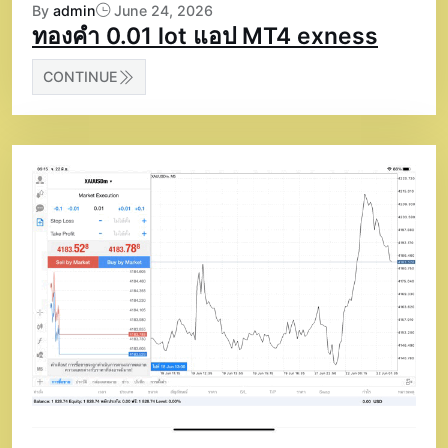
By
admin
June 24, 2026
ทองคำ 0.01 lot แอป MT4 exness
CONTINUE