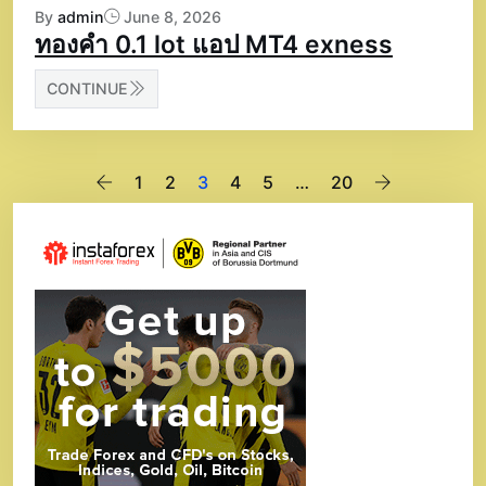
By
admin
June 8, 2026
ทองคำ 0.1 lot แอป MT4 exness
CONTINUE
Posts
1
2
3
4
5
…
20
pagination