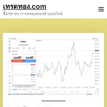
Skip
เทรดทอง.com
to
ซื้อๆขายๆ การลงทุนทองคำออนไลน์
content