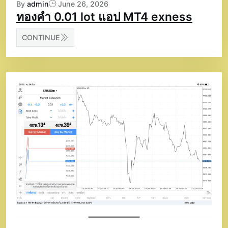
By
admin
June 26, 2026
ทองคำ 0.01 lot แอป MT4 exness
CONTINUE