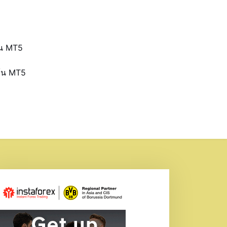
้น MT5
ุ้น MT5